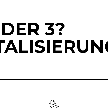
 ODER 3?
TALISIERUN
Z