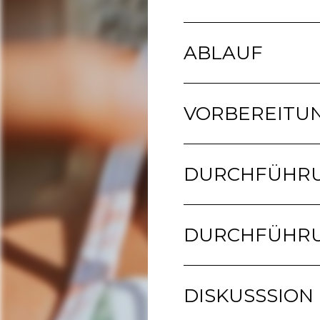
ABLAUF
VORBEREITU
DURCHFÜHR
DURCHFÜHRU
DISKUSSSION