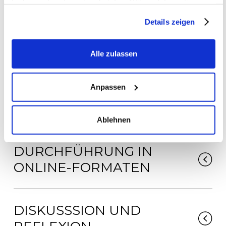
finden, widerrufen oder abstufen. Nähere Informationen
zu Cookies und den Einstellungsmöglichkeiten finden Sie
ABLAUF
Details zeigen
in unserer
Datenschutzerklärung
Alle zulassen
VORBEREITUNG
Anpassen
DURCHFÜHRUNG
Ablehnen
DURCHFÜHRUNG IN
ONLINE-FORMATEN
DISKUSSSION UND