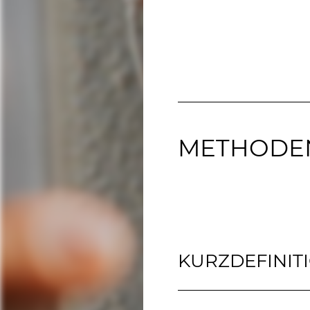
METHODE
KURZDEFINIT