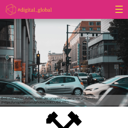
Bild von Silvan Arnet unter der unsplash-Lizenz via unsplash
(https://unsplash.com/photos/Z0ECUBE-Rfc)